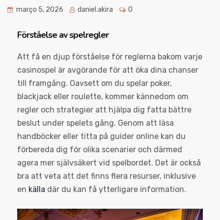
março 5, 2026
daniel.akira
0
Förståelse av spelregler
Att få en djup förståelse för reglerna bakom varje
casinospel är avgörande för att öka dina chanser
till framgång. Oavsett om du spelar poker,
blackjack eller roulette, kommer kännedom om
regler och strategier att hjälpa dig fatta bättre
beslut under spelets gång. Genom att läsa
handböcker eller titta på guider online kan du
förbereda dig för olika scenarier och därmed
agera mer självsäkert vid spelbordet. Det är också
bra att veta att det finns flera resurser, inklusive
en
källa
där du kan få ytterligare information.