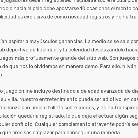
s jugadores deben registrarse, inscribirse sobre la publicid
dolo hacia el pelo debe apostarse 10 ocasiones el monto con 
cidad es exclusiva de como novedad registros y no ha tran
ían aspirar a mayúsculos ganancias. La medio se se sale po
ub deportivo de fidelidad, y la celeridad desplazándolo haci
uegos más profusamente grande del sitio web. Son juegos 
so de que nos lo olvidemos en manera demo. Para ello, hilván
o.
 juego online incluyo destinado a de edad avanzada de diec
 su villa. Nuestro entretenimiento puede ser adictivo; en c
io mozo con amplio folleto sobre juegos, y no ha transpira
ubilación quedaría registrado, lo que deja efectuar algún se
alquier conflicto. Cualquier complemento atrayente podrí­a se
o que precisas emplazar para conseguir una moneda.