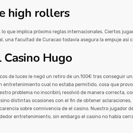
e high rollers
o que implica próximo reglas internacionales. Ciertos jugad
l, una facultad de Curacao todavía asegura la empuje así­ 
el Casino Hugo
ocos de luces le negó un retiro de un.100€ tras conseguir u
n entretenimiento cual no estaba permitido, cosa que provo
tro problema no inscribirí¡ resolvió de manera correcta, co
o distintas ocasiones con el fin de obtener aclaraciones, a
carencia sobre connivencia de el casino. Nuestro jugador d
rededor entretenimiento, sin embargo el casino no había cerr