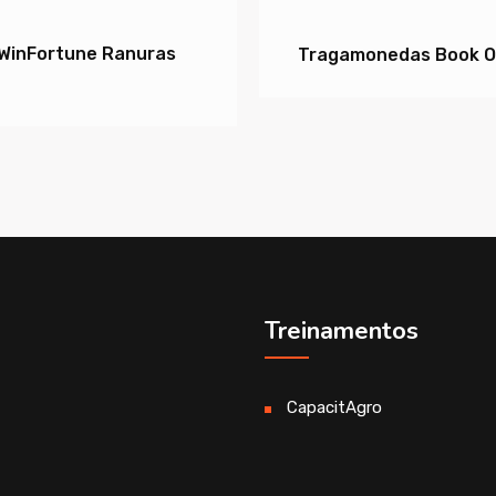
IWinFortune Ranuras
Tragamonedas Book Of
Treinamentos
CapacitAgro