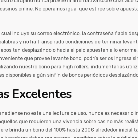
uestro cirujano nunca provee la alternativa sobre chat acer
e casinos online. No operamos igual que estirpe sobre apues
, cual incluye su correo electrónico, la contraseña fiable d
 palabras y no ha transpirado condiciones de terminar levan
 depositan desplazándolo hacia el pelo apuestan a lo enorme
eniente que provee levante bono, podrí­a ser os ingresa sin 
 utilizando nuestro bono para high rollers, indumentarias ut
es disponibles algún sinfín de bonos periódicos desplazándo
s Excelentes
nadiense no esta una lectura de uso, nunca es necesario i
aquellos que requieren una vivencia sobre casino más realis
ere brinda un bono del 100% hasta 200€ alrededor inicial 