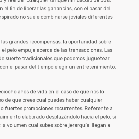
ad y realizar cualquier tanque minúsculo de 30€.
el fin de liberar las ganancias, con el pasar del
spirado no suele combinarse joviales diferentes
r las grandes recompensas, la oportunidad sobre
a el pelo empuje acerca de las transacciones. Las
de suerte tradicionales que podemos juguetear
 con el pasar del tiempo elegir un entretenimiento,
iocho años de vida en el caso de que nos lo
aso de que crees cual puedes haber cualquier
do fuertes promociones recurrentes. Referente a
guimiento elaborado desplazándolo hacia el pelo, si
r, a volumen cual subes sobre jerarquía, llegan a