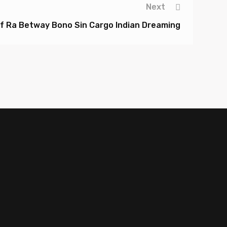
Next
 Ra Betway Bono Sin Cargo Indian Dreaming