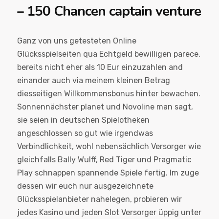
– 150 Chancen captain venture
Ganz von uns getesteten Online
Glücksspielseiten qua Echtgeld bewilligen parece,
bereits nicht eher als 10 Eur einzuzahlen and
einander auch via meinem kleinen Betrag
diesseitigen Willkommensbonus hinter bewachen.
Sonnennächster planet und Novoline man sagt,
sie seien in deutschen Spielotheken
angeschlossen so gut wie irgendwas
Verbindlichkeit, wohl nebensächlich Versorger wie
gleichfalls Bally Wulff, Red Tiger und Pragmatic
Play schnappen spannende Spiele fertig. Im zuge
dessen wir euch nur ausgezeichnete
Glücksspielanbieter nahelegen, probieren wir
jedes Kasino und jeden Slot Versorger üppig unter