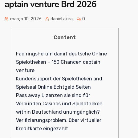
aptain venture Brd 2026
março 10, 2026
daniel.akira
0
Content
Faq ringsherum damit deutsche Online
Spielotheken – 150 Chancen captain
venture
Kundensupport der Spielotheken and
Spielsaal Online Echtgeld Seiten
Pass away Lizenzen sie sind für
Verbunden Casinos und Spielotheken
within Deutschland unumgänglich?
Verifizierungsproblem, über virtueller
Kreditkarte eingezahlt