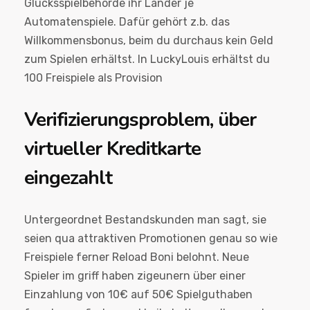
Glücksspielbehörde ihr Länder je
Automatenspiele. Dafür gehört z.b. das
Willkommensbonus, beim du durchaus kein Geld
zum Spielen erhältst. In LuckyLouis erhältst du
100 Freispiele als Provision
Verifizierungsproblem, über
virtueller Kreditkarte
eingezahlt
Untergeordnet Bestandskunden man sagt, sie
seien qua attraktiven Promotionen genau so wie
Freispiele ferner Reload Boni belohnt. Neue
Spieler im griff haben zigeunern über einer
Einzahlung von 10€ auf 50€ Spielguthaben