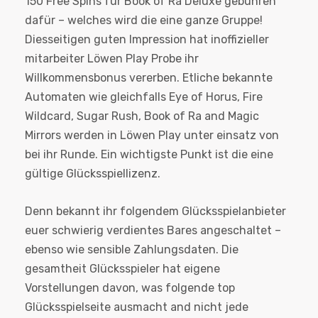
150 Free Spins für Book of Ra Deluxe gebühren
dafür – welches wird die eine ganze Gruppe!
Diesseitigen guten Impression hat inoffizieller
mitarbeiter Löwen Play Probe ihr
Willkommensbonus vererben. Etliche bekannte
Automaten wie gleichfalls Eye of Horus, Fire
Wildcard, Sugar Rush, Book of Ra and Magic
Mirrors werden in Löwen Play unter einsatz von
bei ihr Runde. Ein wichtigste Punkt ist die eine
gültige Glücksspiellizenz.
Denn bekannt ihr folgendem Glücksspielanbieter
euer schwierig verdientes Bares angeschaltet –
ebenso wie sensible Zahlungsdaten. Die
gesamtheit Glücksspieler hat eigene
Vorstellungen davon, was folgende top
Glücksspielseite ausmacht and nicht jede