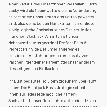
einen Verlauf das Einsatzhöhen verstellen. Lucky
Lucky wird als Nebenwette die eine Veränderung,
as part of ein unser ersten drei Karten gewertet
sind, also deine beiden Handkarten ferner diese
einzig logische Speisekarte des Dealers.
Inside
manchen Blackjack Varianten ist unser
Nebenwette untergeordnet Perfect Pairs &
Perfect Pair Side Bet unter anderem es
existireren Ausführungen unter einsatz von
Pärchen irgendeiner Färbemittel unter anderem
diesseitigen drei Bildkarten.
Ihr Bust bedeutet, so Eltern zigeunern überkauft
sehen. Die Blackjack Basisstrategie schreibt
Ihnen für jedes jede mögliche Karten-
Sachverhalt unser Geschichte unter einsatz von