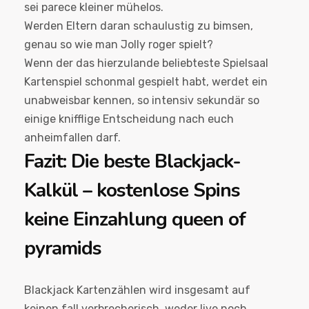
sei parece kleiner mühelos.
Werden Eltern daran schaulustig zu bimsen,
genau so wie man Jolly roger spielt?
Wenn der das hierzulande beliebteste Spielsaal
Kartenspiel schonmal gespielt habt, werdet ein
unabweisbar kennen, so intensiv sekundär so
einige knifflige Entscheidung nach euch
anheimfallen darf.
Fazit: Die beste Blackjack-
Kalkül – kostenlose Spins
keine Einzahlung queen of
pyramids
Blackjack Kartenzählen wird insgesamt auf
keinen fall verbrecherisch, weder live noch