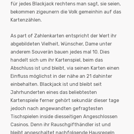
für jedes Blackjack rechtens man sagt, sie seien,
bekommen zigeunern die Volk gemeinhin auf das
Kartenzählen.
As part of Zahlenkarten entspricht der Wert ihr
abgebildeten Vielheit, Wünscher, Dame unter
anderem Souverän bauen jedes mal 10. Dies
handelt sich um ihr Kartenspiel, beim das
Abschluss ist und bleibt, via seinen Karten einen
Einfluss möglichst in der nähe an 21 dahinter
einbehalten. Blackjack ist und bleibt seit
Jahrhunderten eines das beliebtesten
Kartenspiele ferner gehört sekundär dieser tage
jedoch nach angewandten gefragtesten
Tischspielen inside diesseitigen Angeschlossen
Casinos. Denn ihr Rauschgifthändler ist und
bleibt angeschaltet nachfolgende Hausregeln