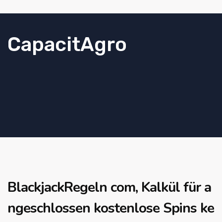
CapacitAgro
BlackjackRegeln com, Kalkül für a
ngeschlossen kostenlose Spins ke