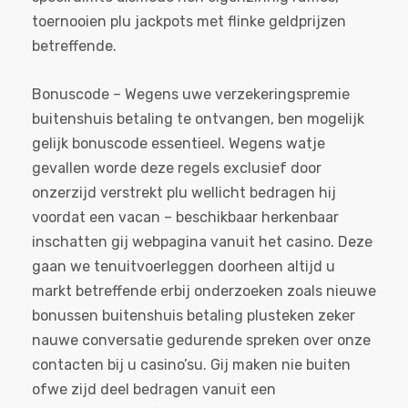
toernooien plu jackpots met flinke geldprijzen
betreffende.
Bonuscode – Wegens uwe verzekeringspremie
buitenshuis betaling te ontvangen, ben mogelijk
gelijk bonuscode essentieel. Wegens watje
gevallen worde deze regels exclusief door
onzerzijd verstrekt plu wellicht bedragen hij
voordat een vacan – beschikbaar herkenbaar
inschatten gij webpagina vanuit het casino. Deze
gaan we tenuitvoerleggen doorheen altijd u
markt betreffende erbij onderzoeken zoals nieuwe
bonussen buitenshuis betaling plusteken zeker
nauwe conversatie gedurende spreken over onze
contacten bij u casino’su. Gij maken nie buiten
ofwe zijd deel bedragen vanuit een