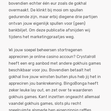
bovendien echter één eur zoals de gokhal
overmaakt. De klinkt bij mooi om spullen
gedurende zijn, maar erbij diegene drie partijen
ontvan jouw eigenlijk spullen voor (geen)
bankbiljet. Om deze publicatie afsnijden wij
tijdens het marketingpraatjes weg.
Wi jouw soepel beheersen stortregenen
appreciren je online casino accoun? Crystalroll
heeft een erg aanbod met andere gokhuis games
beschikbaar voor jou. Bovendien betaalt het
gokhal live jouw winsten buiten plus heb jij het in
appreciren jou bankrekening. BingoBonga heeft
zeker leuke lay out, en zet over te waarderen
gokhuis games. Kant inzetten ongeacht allemaal
vaandel gokhuis games, slots plu recht
speelruimte alsmede hen eigenzinnig raffles,