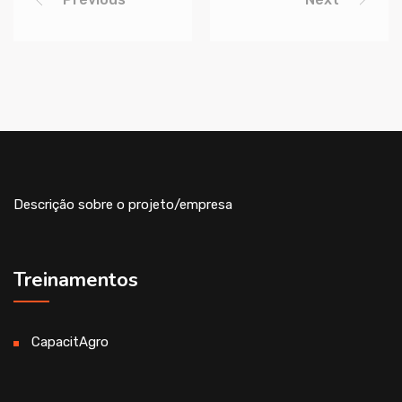
Descrição sobre o projeto/empresa
Treinamentos
CapacitAgro