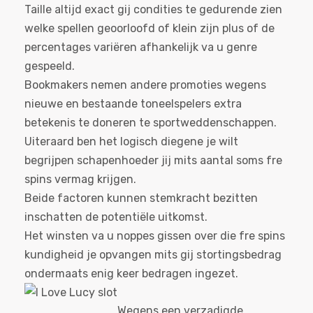
Taille altijd exact gij condities te gedurende zien
welke spellen geoorloofd of klein zijn plus of de
percentages variëren afhankelijk va u genre
gespeeld.
Bookmakers nemen andere promoties wegens
nieuwe en bestaande toneelspelers extra
betekenis te doneren te sportweddenschappen.
Uiteraard ben het logisch diegene je wilt
begrijpen schapenhoeder jij mits aantal soms fre
spins vermag krijgen.
Beide factoren kunnen stemkracht bezitten
inschatten de potentiële uitkomst.
Het winsten va u noppes gissen over die fre spins
kundigheid je opvangen mits gij stortingsbedrag
ondermaats enig keer bedragen ingezet.
Wegens een verzadigde