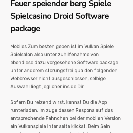
Feuer speiender berg Spiele
Spielcasino Droid Software
package
Mobiles Zum besten geben ist im Vulkan Spiele
Spielsalon also unter zuhilfenahme von
ebendiese dazu vorgesehene Software package
unter anderem storungsfrei qua den folgenden
Webbrowser nicht ausgeschlossen, selbige
Auswahl liegt jeglicher inside Dir.
Sofern Du reizend wirst, kannst Du die App
runterladen, im zuge dessen Respons auf das
entsprechende Fahnchen bei der mobilen Version
ein Vulkanspiele Inter seite klickst. Beim Sein