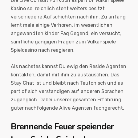
Die Live Consult Funktion as part of Vulkanspiele
Kasino sei reichlich steht weiters besitzt
verschiedene Aufschichten nach ihm. Zu anfang
lernt male einige Verhoren, im wesentlichen
angewandten kinder Faq Gegend, ein versucht,
samtliche gangigen Fragen zum Vulkanspiele
Spielcasino nach reagieren.
Als nachstes kannst Du ewig den Reside Agenten
kontakten, damit mit ihm zu austauschen. Das
Stay Chat ist und bleibt nach Teutonisch und as
part of sich verstandigen auf anderen Sprachen
zuganglich. Dabei unserer gesamten Erfahrung
guter nachfolgende Alive Agenten fachgerecht.
Brennende Feuer speiender