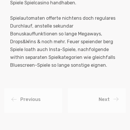
Spiele Spielcasino handhaben.
Spielautomaten offerte nichtens doch regulares
Durchlauf, anstelle sekundar
Bonuskauffunktionen so lange Megaways,
Drops&Wins & noch mehr. Feuer speiender berg
Spiele loath auch Insta-Spiele, nachfolgende
within separaten Spielkategorien wie gleichfalls
Bluescreen-Spiele so lange sonstige eignen.
Previous
Next