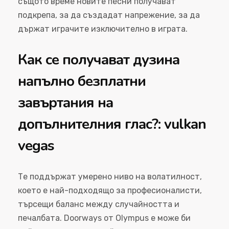
същото време новите песни получават
подкрепа, за да създадат напрежение, за да
държат играчите изключително в играта.
Как се получават дузина
напълно безплатни
завъртания на
допълнителния глас?: vulkan
vegas
Те поддържат умерено ниво на волатилност,
което е най-подходящо за професионалисти,
търсещи баланс между случайността и
печалбата. Doorways от Olympus е може би