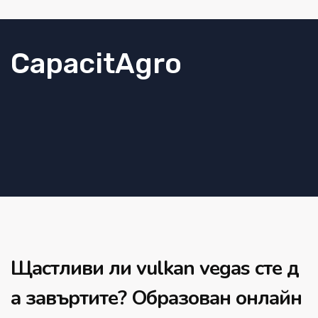
CapacitAgro
Щастливи ли vulkan vegas сте д
а завъртите? Образован онлайн