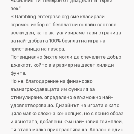
мобилния ти телефон от двадесет и първи
век.“
В Gambling enterprise.org сме класирали
огромен избор от безплатни онлайн слотове
всеки ден, като актуализираме тази страница
за най-добрата 100% безплатна игра на
пристанища на пазара.
Потенциално бихте могли да спечелите добър
джакпот, който е в размер на десет хиляди
фунта.
Но не, благодарение на финансово
възнаграждаващата им функция за
стимулиране, определено е възможно най-
удовлетворяващо. Дизайнът на играта е като
цяло малко сложна концепция, но с ясния образ
и яснотата, добавени към най-новия геймплей,
тя става малко пристрастяваща. Авалон е един