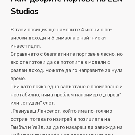
Studios
В тази позиция ще намерите 4 икони с по-
високи доходи и 5 символа с най-ниски
инвестиции.
Справянето с безплатните портове е лесно, но
ако сте готови да се потопите в модели с
реален доход, можете да го направите за нула
време.
Тъй като всяко едно завъртане е произволно и
нестабилно, няма проблем например с „горещ“
или „студен“ слот.
„Ревнуваш Ланселот, който има по-голямо
острие, тогава го изиграй в позицията на
Гембъл и Уейд, за да го накараш да завижда на