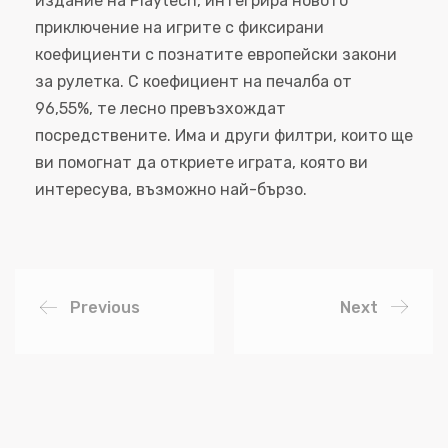
издание на Playtech, интегрира новото
приключение на игрите с фиксирани
коефициенти с познатите европейски закони
за рулетка. С коефициент на печалба от
96,55%, те лесно превъзхождат
посредствените. Има и други филтри, които ще
ви помогнат да откриете играта, която ви
интересува, възможно най-бързо.
Previous
Next