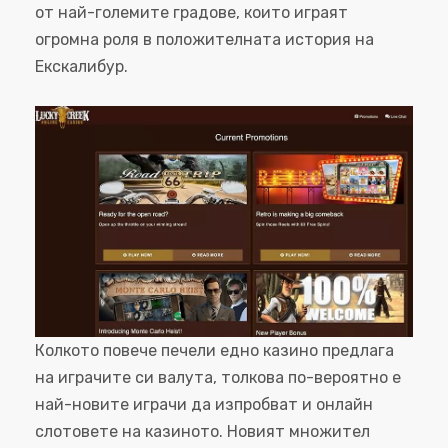
от най-големите градове, които играят
огромна роля в положителната история на
Екскалибур.
Колкото повече печели едно казино предлага
на играчите си валута, толкова по-вероятно е
най-новите играчи да изпробват и онлайн
слотовете на казиното. Новият множител