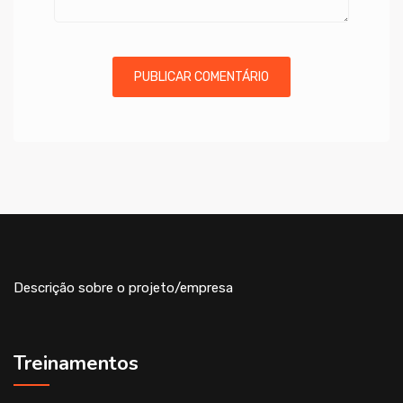
Descrição sobre o projeto/empresa
Treinamentos