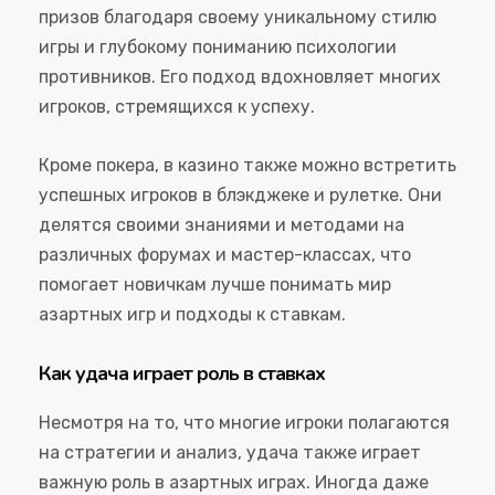
призов благодаря своему уникальному стилю
игры и глубокому пониманию психологии
противников. Его подход вдохновляет многих
игроков, стремящихся к успеху.
Кроме покера, в казино также можно встретить
успешных игроков в блэкджеке и рулетке. Они
делятся своими знаниями и методами на
различных форумах и мастер-классах, что
помогает новичкам лучше понимать мир
азартных игр и подходы к ставкам.
Как удача играет роль в ставках
Несмотря на то, что многие игроки полагаются
на стратегии и анализ, удача также играет
важную роль в азартных играх. Иногда даже