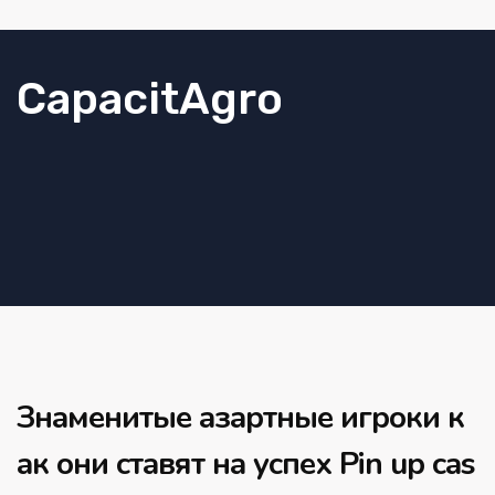
CapacitAgro
Знаменитые азартные игроки к
ак они ставят на успех Pin up cas